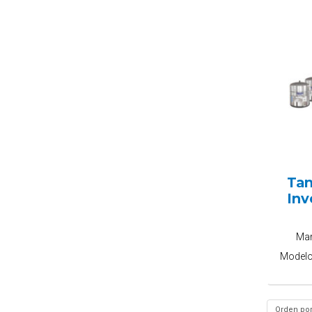
Ta
Inv
Ma
Model