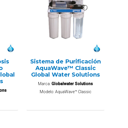
sis
Sistema de Purificación
o
AquaWave™ Classic
lobal
Global Water Solutions
ns
Marca:
Globalwater Solutions
ions
Modelo:
AquaWave™ Classic