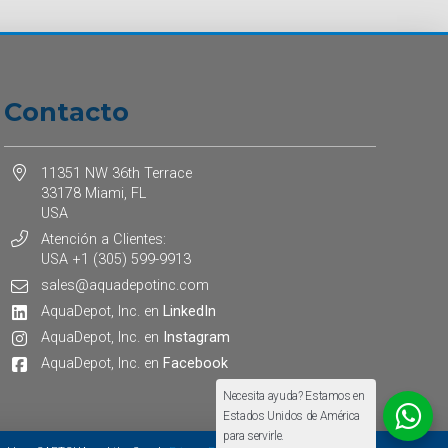
Contacto
11351 NW 36th Terrace
33178 Miami, FL
USA
Atención a Clientes:
USA +1 (305) 599-9913
sales@aquadepotinc.com
AquaDepot, Inc. en
LinkedIn
AquaDepot, Inc. en
Instagram
AquaDepot, Inc. en
Facebook
Necesita ayuda? Estamos en
Estados Unidos de América
para servirle.