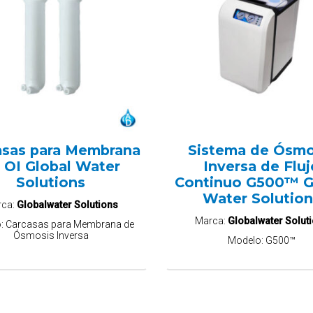
asas para Membrana
Sistema de Ósmo
 OI Global Water
Inversa de Fluj
Solutions
Continuo G500™ G
Water Solutio
rca:
Globalwater Solutions
Marca:
Globalwater Solut
o:
Carcasas para Membrana de
Ósmosis Inversa
Modelo:
G500™