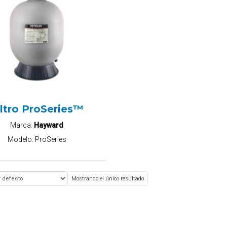
iltro ProSeries™
Marca:
Hayward
Modelo:
ProSeries
Mostrando el único resultado