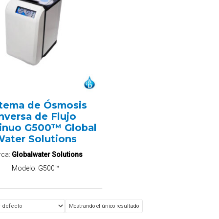
stema de Ósmosis
nversa de Flujo
inuo G500™ Global
ater Solutions
rca:
Globalwater Solutions
Modelo:
G500™
Mostrando el único resultado