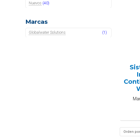
Nuevos
(40)
Marcas
Globalwater Solutions
(1)
Si
I
Cont
W
Ma