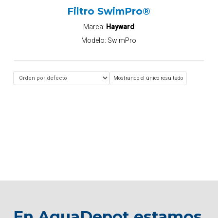
Filtro SwimPro®
Marca:
Hayward
Modelo:
SwimPro
Mostrando el único resultado
En AquaDepot estamos