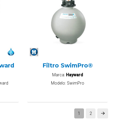
yward
Filtro SwimPro®
Marca:
Hayward
ward
Modelo:
SwimPro
1
2
Next