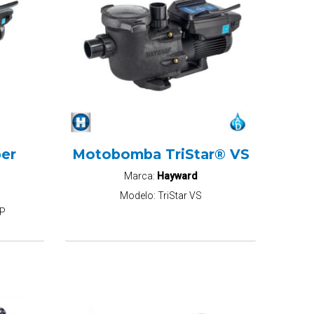
er
Motobomba TriStar® VS
Marca:
Hayward
Modelo:
TriStar VS
SP