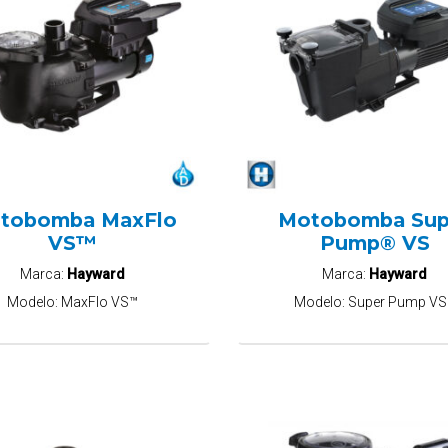
tobomba MaxFlo
Motobomba Sup
VS™
Pump® VS
Marca:
Hayward
Marca:
Hayward
Modelo:
MaxFlo VS™
Modelo:
Super Pump V