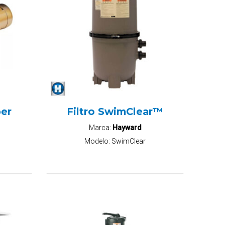
er
Filtro SwimClear™
Marca:
Hayward
Modelo:
SwimClear