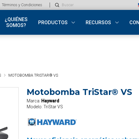
Submit
Términos y Condiciones
Search
¿QUIÉNES
PRODUCTOS
RECURSOS
CO
SOMOS?
S
MOTOBOMBA TRISTAR® VS
Motobomba TriStar® VS
Marca:
Hayward
Modelo:
TriStar VS