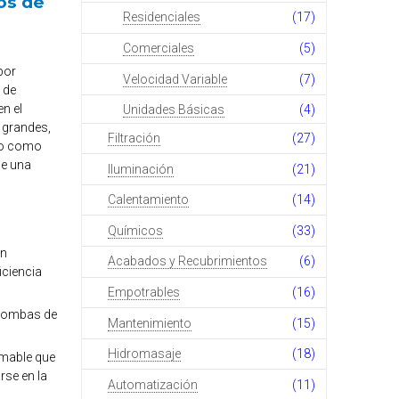
os de
Residenciales
(17)
Comerciales
(5)
por
Velocidad Variable
(7)
 de
en el
Unidades Básicas
(4)
 grandes,
Filtración
(27)
to como
de una
Iluminación
(21)
Calentamiento
(14)
Químicos
(33)
on
Acabados y Recubrimientos
(6)
iciencia
Empotrables
(16)
 bombas de
Mantenimiento
(15)
Hidromasaje
(18)
amable que
rse en la
Automatización
(11)