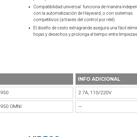
Compatibilidad universal: funciona de manera indepen
con la automatización de Hayward, o con sistemas
competitivos (a través del control por relé).
El diseño de cesto extragrande asegura una fácil elim
hojas y desechos y prolonga el tiempo entre limpiezas
INFO ADICIONAL
 950
2.7A, 110/220V
 950 OMNI
---