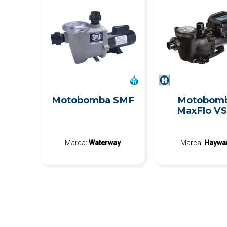
Motobomba SMF
Motobom
MaxFlo V
Marca:
Waterway
Marca:
Haywa