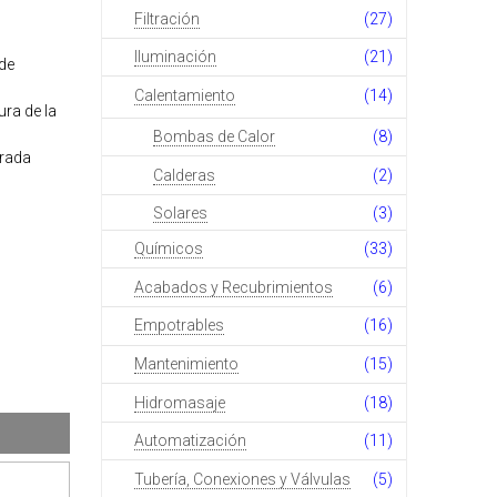
Filtración
(27)
Iluminación
(21)
de
Calentamiento
(14)
ura de la
Bombas de Calor
(8)
erada
Calderas
(2)
Solares
(3)
Químicos
(33)
Acabados y Recubrimientos
(6)
Empotrables
(16)
Mantenimiento
(15)
Hidromasaje
(18)
Automatización
(11)
Tubería, Conexiones y Válvulas
(5)