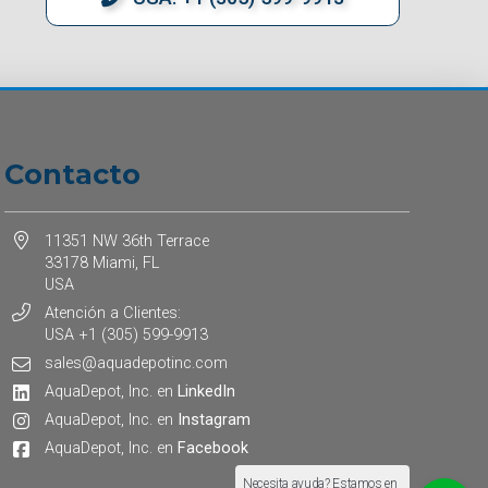
Contacto
11351 NW 36th Terrace
33178 Miami, FL
USA
Atención a Clientes:
USA +1 (305) 599-9913
sales@aquadepotinc.com
AquaDepot, Inc. en
LinkedIn
AquaDepot, Inc. en
Instagram
AquaDepot, Inc. en
Facebook
Necesita ayuda? Estamos en