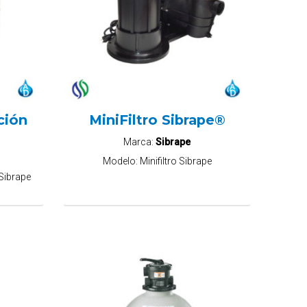
ción
MiniFiltro Sibrape®
Marca:
Sibrape
Modelo:
Minifiltro Sibrape
 Sibrape