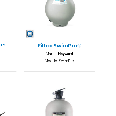
ar™
Filtro SwimPro®
Marca:
Hayward
Modelo:
SwimPro