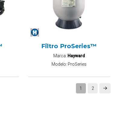
™
Filtro ProSeries™
Marca:
Hayward
Modelo:
ProSeries
1
2
Next