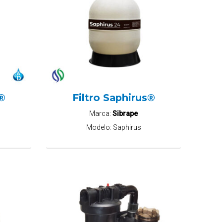
c®
Filtro Saphirus®
Marca:
Sibrape
Modelo:
Saphirus