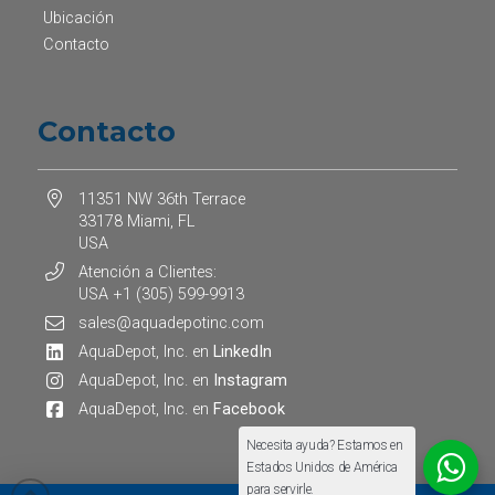
Ubicación
Contacto
Contacto
11351 NW 36th Terrace
33178 Miami, FL
USA
Atención a Clientes:
USA +1 (305) 599-9913
sales@aquadepotinc.com
AquaDepot, Inc. en
LinkedIn
AquaDepot, Inc. en
Instagram
AquaDepot, Inc. en
Facebook
Necesita ayuda? Estamos en
Estados Unidos de América
para servirle.