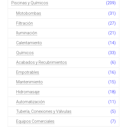
Piscinas y Químicos
(209)
Motobombas
(31)
Filtración
(27)
Iluminación
(21)
Calentamiento
(14)
Químicos
(33)
Acabados y Recubrimientos
(6)
Empotrables
(16)
Mantenimiento
(15)
Hidromasaje
(18)
Automatización
(11)
Tubería, Conexiones y Válvulas
(5)
Equipos Comerciales
(7)