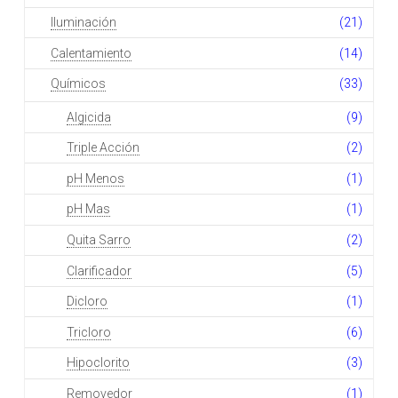
Iluminación
(21)
Calentamiento
(14)
Químicos
(33)
Algicida
(9)
Triple Acción
(2)
pH Menos
(1)
pH Mas
(1)
Quita Sarro
(2)
Clarificador
(5)
Dicloro
(1)
Tricloro
(6)
Hipoclorito
(3)
Removedor
(1)