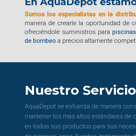
En AquaDepot estamos 
Somos los especialistas en la distrib
manera de crearle la oportunidad de 
ofreciéndole suministros para
piscinas
de bombeo
a precios altamente competi
Nuestro Servicio
AquaDepot se esfuerza de manera cons
mantener los mas altos estándares de c
en todos sus productos para sus nece