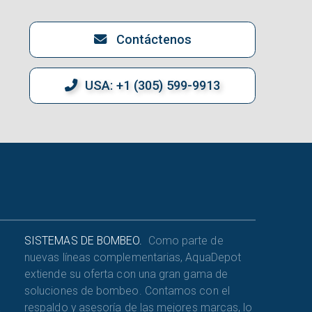
Contáctenos
USA: +1 (305) 599-9913
SISTEMAS DE BOMBEO.
Como parte de
s
nuevas líneas complementarias, AquaDepot
extiende su oferta con una gran gama de
soluciones de bombeo. Contamos con el
a
respaldo y asesoría de las mejores marcas, lo