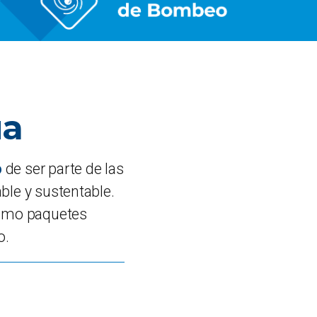
ua
o
de ser parte de las
ble y sustentable.
como paquetes
o.