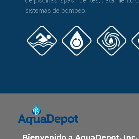
de piscinas, spas, fuentes, tratamiento 
sistemas de bombeo.
Bienvenido a AquaDepot, Inc.