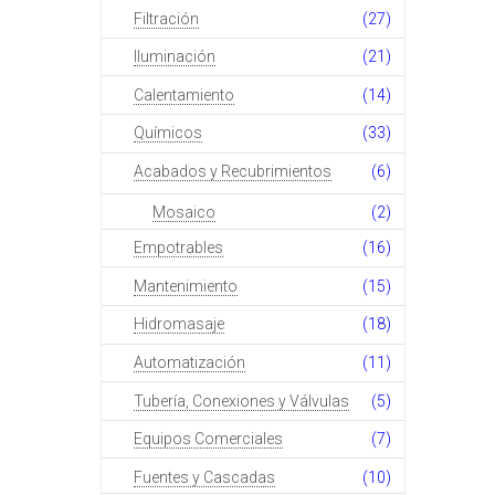
Filtración
(27)
Iluminación
(21)
Calentamiento
(14)
Químicos
(33)
Acabados y Recubrimientos
(6)
Mosaico
(2)
Empotrables
(16)
Mantenimiento
(15)
Hidromasaje
(18)
Automatización
(11)
Tubería, Conexiones y Válvulas
(5)
Equipos Comerciales
(7)
Fuentes y Cascadas
(10)