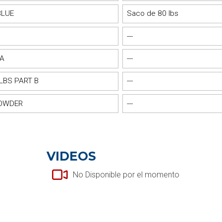
BLUE
Saco de 80 lbs
---
 A
---
LBS PART B
---
POWDER
---
VIDEOS
No Disponible por el momento