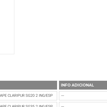
INFO ADICIONAL
APE CLARIPUR SG20 2 ING/ESP
---
APE CLARIPUR SG35 2 ING/ESP
---