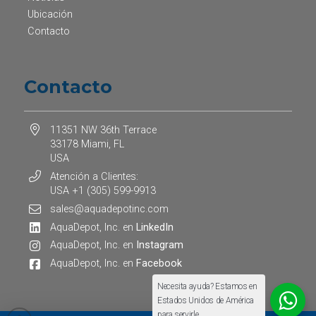
Ubicación
Contacto
Contacto
11351 NW 36th Terrace
33178 Miami, FL
USA
Atención a Clientes:
USA +1 (305) 599-9913
sales@aquadepotinc.com
AquaDepot, Inc. en
LinkedIn
AquaDepot, Inc. en
Instagram
AquaDepot, Inc. en
Facebook
Necesita ayuda? Estamos en
Estados Unidos de América
para servirle.