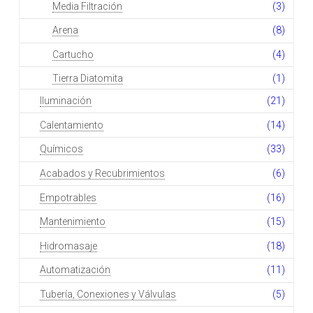
Media Filtración
(3)
Arena
(8)
Cartucho
(4)
Tierra Diatomita
(1)
Iluminación
(21)
Calentamiento
(14)
Químicos
(33)
Acabados y Recubrimientos
(6)
Empotrables
(16)
Mantenimiento
(15)
Hidromasaje
(18)
Automatización
(11)
Tubería, Conexiones y Válvulas
(5)