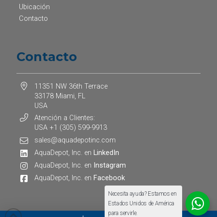
Ubicación
Contacto
Contacto
11351 NW 36th Terrace
33178 Miami, FL
USA
Atención a Clientes:
USA +1 (305) 599-9913
sales@aquadepotinc.com
AquaDepot, Inc. en
LinkedIn
AquaDepot, Inc. en
Instagram
AquaDepot, Inc. en
Facebook
Necesita ayuda? Estamos en
Estados Unidos de América
para servirle.