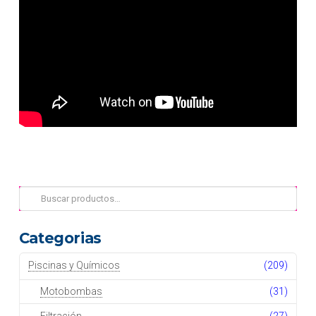
Buscar
por:
Categorias
Piscinas y Químicos
(209)
Motobombas
(31)
Filtración
(27)