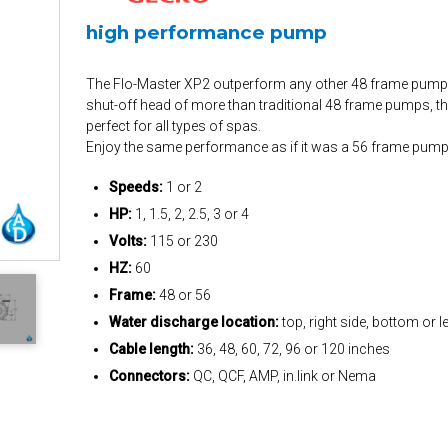
high performance pump
The Flo-Master XP2 outperform any other 48 frame pumps
shut-off head of more than traditional 48 frame pumps, th
perfect for all types of spas.
Enjoy the same performance as if it was a 56 frame pump
Speeds:
1 or 2
HP:
1, 1.5, 2, 2.5, 3 or 4
Volts:
115 or 230
HZ:
60
Frame:
48 or 56
Water discharge location:
top, right side, bottom or le
Cable length:
36, 48, 60, 72, 96 or 120 inches
Connectors:
QC, QCF, AMP, in.link or Nema