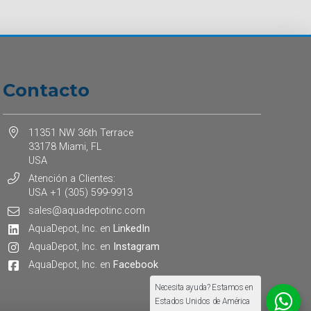
Contacto
11351 NW 36th Terrace
33178 Miami, FL
USA
Atención a Clientes:
USA +1 (305) 599-9913
sales@aquadepotinc.com
AquaDepot, Inc. en
LinkedIn
AquaDepot, Inc. en
Instagram
AquaDepot, Inc. en
Facebook
Necesita ayuda? Estamos en
Estados Unidos de América