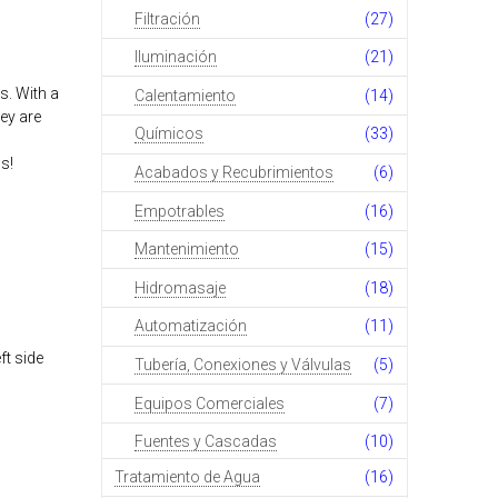
Filtración
(27)
Iluminación
(21)
. With a
Calentamiento
(14)
ey are
Químicos
(33)
s!
Acabados y Recubrimientos
(6)
Empotrables
(16)
Mantenimiento
(15)
Hidromasaje
(18)
Automatización
(11)
ft side
Tubería, Conexiones y Válvulas
(5)
Equipos Comerciales
(7)
Fuentes y Cascadas
(10)
Tratamiento de Agua
(16)