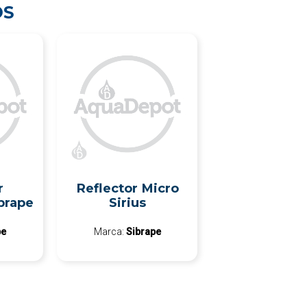
OS
r
Reflector Micro
brape
Sirius
pe
Marca:
Sibrape