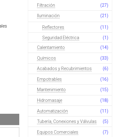
Filtración
(27)
Iluminación
(21)
ales
Reflectores
(11)
Seguridad Eléctrica
(1)
Calentamiento
(14)
Químicos
(33)
Acabados y Recubrimientos
(6)
Empotrables
(16)
Mantenimiento
(15)
Hidromasaje
(18)
Automatización
(11)
Tubería, Conexiones y Válvulas
(5)
Equipos Comerciales
(7)