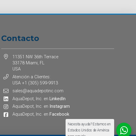
Contacto
11351 NW 36th Terrace
33178 Miami, FL
USA
Atención a Clientes:
USA +1 (305) 599-9913
sales@aquadepotinc.com
AquaDepot, Inc. en
LinkedIn
AquaDepot, Inc. en
Instagram
AquaDepot, Inc. en
Facebook
Necesita ayuda? Estamos en
Estados Unidos de América