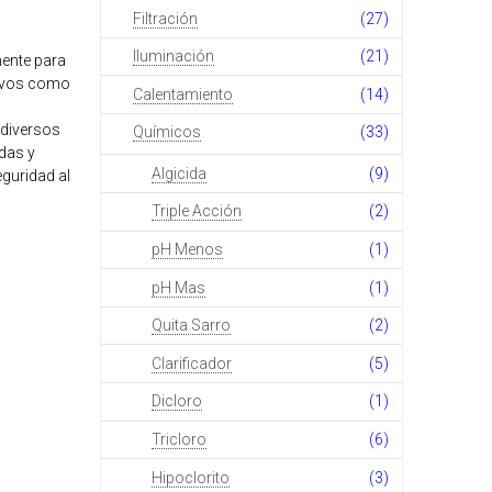
Filtración
(27)
Iluminación
(21)
mente para
tivos como
Calentamiento
(14)
 diversos
Químicos
(33)
das y
Algicida
(9)
eguridad al
Triple Acción
(2)
pH Menos
(1)
pH Mas
(1)
Quita Sarro
(2)
Clarificador
(5)
Dicloro
(1)
Tricloro
(6)
Hipoclorito
(3)