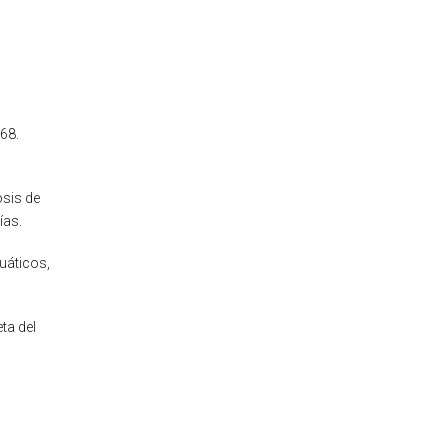
968.
osis de
ías.
uáticos,
ta del