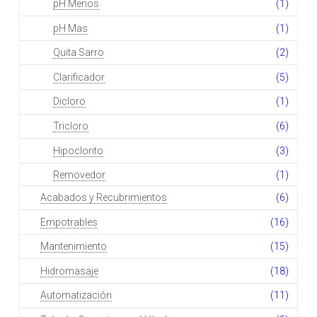
pH Menos
(1)
pH Mas
(1)
Quita Sarro
(2)
Clarificador
(5)
Dicloro
(1)
Tricloro
(6)
Hipoclorito
(3)
Removedor
(1)
Acabados y Recubrimientos
(6)
Empotrables
(16)
Mantenimiento
(15)
Hidromasaje
(18)
Automatización
(11)