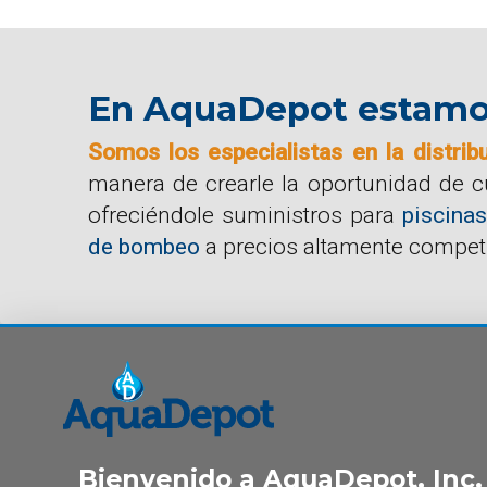
En AquaDepot estamos 
Somos los especialistas en la distrib
manera de crearle la oportunidad de 
ofreciéndole suministros para
piscinas
de bombeo
a precios altamente competi
Bienvenido a AquaDepot, Inc.