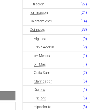
Filtración
(27)
Iluminación
(21)
Calentamiento
(14)
Químicos
(33)
Algicida
(9)
Triple Acción
(2)
pH Menos
(1)
pH Mas
(1)
Quita Sarro
(2)
Clarificador
(5)
Dicloro
(1)
Tricloro
(6)
Hipoclorito
(3)