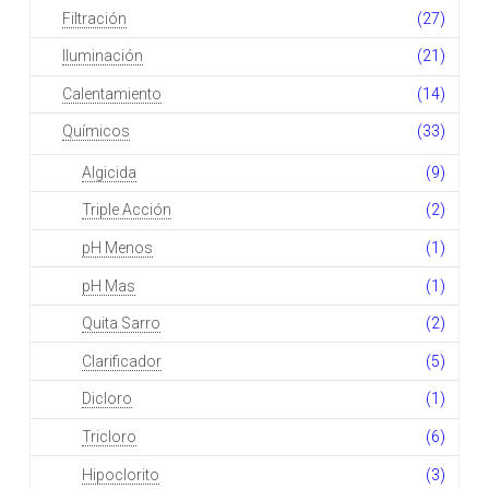
Filtración
(27)
Iluminación
(21)
Calentamiento
(14)
Químicos
(33)
Algicida
(9)
Triple Acción
(2)
pH Menos
(1)
pH Mas
(1)
Quita Sarro
(2)
Clarificador
(5)
Dicloro
(1)
Tricloro
(6)
Hipoclorito
(3)