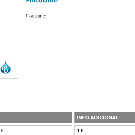
Floculante
Floculante
INFO ADICIONAL
TE
1 lt.