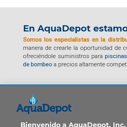
En AquaDepot estamos 
Somos los especialistas en la distrib
manera de crearle la oportunidad de 
ofreciéndole suministros para
piscinas
de bombeo
a precios altamente competi
Bienvenido a AquaDepot, Inc.