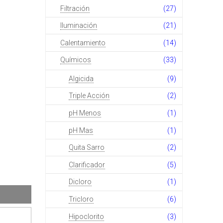
Filtración
(27)
Iluminación
(21)
Calentamiento
(14)
Químicos
(33)
Algicida
(9)
Triple Acción
(2)
pH Menos
(1)
pH Mas
(1)
Quita Sarro
(2)
Clarificador
(5)
Dicloro
(1)
Tricloro
(6)
Hipoclorito
(3)