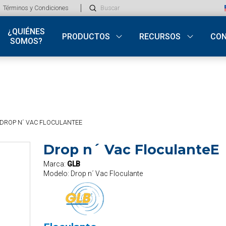
Submit
Términos y Condiciones
Search
¿QUIÉNES
PRODUCTOS
RECURSOS
CO
SOMOS?
DROP N´ VAC FLOCULANTEE
Drop n´ Vac FloculanteE
Marca:
GLB
Modelo:
Drop n´ Vac Floculante