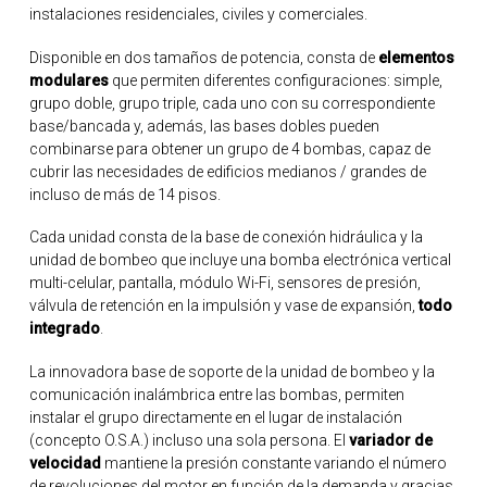
instalaciones residenciales, civiles y comerciales.
Disponible en dos tamaños de potencia, consta de
elementos
modulares
que permiten diferentes configuraciones: simple,
grupo doble, grupo triple, cada uno con su correspondiente
base/bancada y, además, las bases dobles pueden
combinarse para obtener un grupo de 4 bombas, capaz de
cubrir las necesidades de edificios medianos / grandes de
incluso de más de 14 pisos.
Cada unidad consta de la base de conexión hidráulica y la
unidad de bombeo que incluye una bomba electrónica vertical
multi-celular, pantalla, módulo Wi-Fi, sensores de presión,
válvula de retención en la impulsión y vase de expansión,
todo
integrado
.
La innovadora base de soporte de la unidad de bombeo y la
comunicación inalámbrica entre las bombas, permiten
instalar el grupo directamente en el lugar de instalación
(concepto O.S.A.) incluso una sola persona. El
variador de
velocidad
mantiene la presión constante variando el número
de revoluciones del motor en función de la demanda y gracias