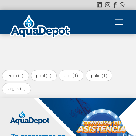
expo (1)
pool (1)
spa (1)
patio (1)
vegas (1)