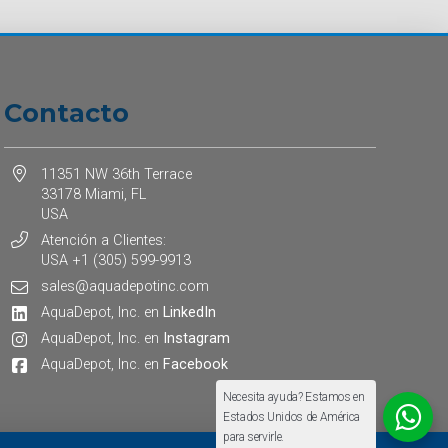
Contacto
11351 NW 36th Terrace
33178 Miami, FL
USA
Atención a Clientes:
USA +1 (305) 599-9913
sales@aquadepotinc.com
AquaDepot, Inc. en
LinkedIn
AquaDepot, Inc. en
Instagram
AquaDepot, Inc. en
Facebook
Necesita ayuda? Estamos en
Estados Unidos de América
para servirle.