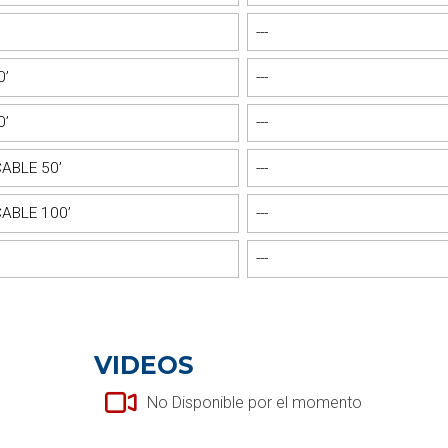
’
---
0’
---
0’
---
ABLE 50’
---
ABLE 100’
---
---
VIDEOS
No Disponible por el momento