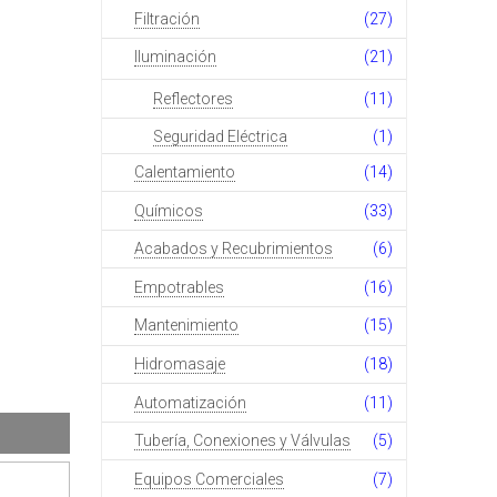
Filtración
(27)
Iluminación
(21)
Reflectores
(11)
Seguridad Eléctrica
(1)
Calentamiento
(14)
Químicos
(33)
Acabados y Recubrimientos
(6)
Empotrables
(16)
Mantenimiento
(15)
Hidromasaje
(18)
Automatización
(11)
Tubería, Conexiones y Válvulas
(5)
Equipos Comerciales
(7)