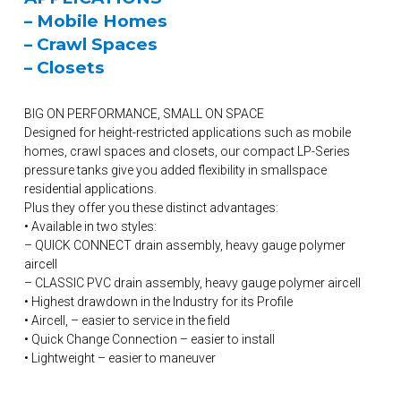
– Mobile Homes
– Crawl Spaces
– Closets
BIG ON PERFORMANCE, SMALL ON SPACE
Designed for height-restricted applications such as mobile
homes, crawl spaces and closets, our compact LP-Series
pressure tanks give you added flexibility in smallspace
residential applications.
Plus they offer you these distinct advantages:
• Available in two styles:
– QUICK CONNECT drain assembly, heavy gauge polymer
aircell
– CLASSIC PVC drain assembly, heavy gauge polymer aircell
• Highest drawdown in the Industry for its Profile
• Aircell, – easier to service in the field
• Quick Change Connection – easier to install
• Lightweight – easier to maneuver