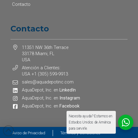
Contacto
Contacto
11351 NW 36th Terrace
33178 Miami, FL
USA
Atención a Clientes:
USA +1 (305) 599-9913
sales@aquadepotinc.com
AquaDepot, Inc. en
LinkedIn
AquaDepot, Inc. en
Instagram
AquaDepot, Inc. en
Facebook
Necesita ayuda? Estamos en
Estados Unidos de América
para servirle.
Aviso de Privacidad
Términos y Condiciones