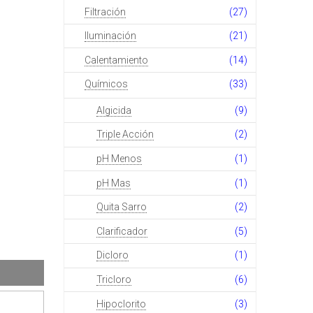
Filtración
(27)
Iluminación
(21)
Calentamiento
(14)
Químicos
(33)
Algicida
(9)
Triple Acción
(2)
pH Menos
(1)
pH Mas
(1)
Quita Sarro
(2)
Clarificador
(5)
Dicloro
(1)
Tricloro
(6)
Hipoclorito
(3)