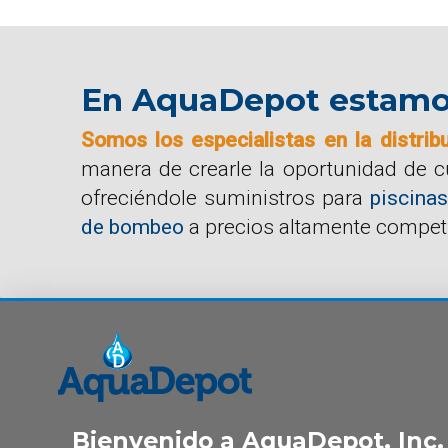
En AquaDepot estamos 
Somos los especialistas en la distrib
manera de crearle la oportunidad de 
ofreciéndole suministros para
piscinas
de bombeo
a precios altamente competi
Bienvenido a AquaDepot, Inc.