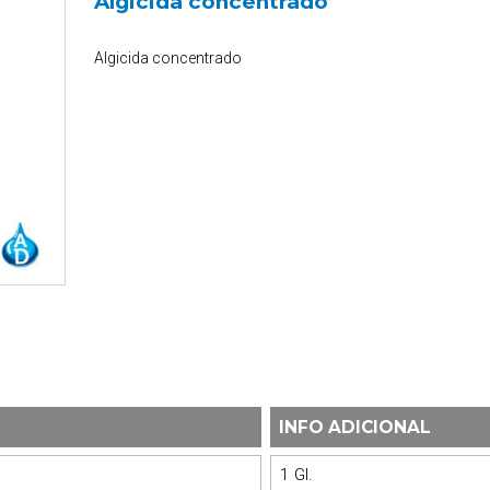
Algicida concentrado
Algicida concentrado
INFO ADICIONAL
1 Gl.